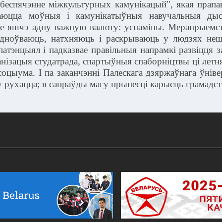
абеспячэнне міжкультурных камунікацый", якая прапа
а
юцца
моўныя і камунікатыўныя навучальныя дыс
е яшчэ адну важную валюту: успаміны. Мерапрыемствы
ядноўваюць, натхняюць і раскрываюць у людзях неш
патэнцыял і падказвае правільныя напрамкі развіцця
анізацыя студатрада, спартыўныя спаборніцтвы ці летня
 соцыума. І па заканчэнні Палескага дзяржаўнага ўнів
у рухацца; я сапраўды магу прынесці карысць грамадст