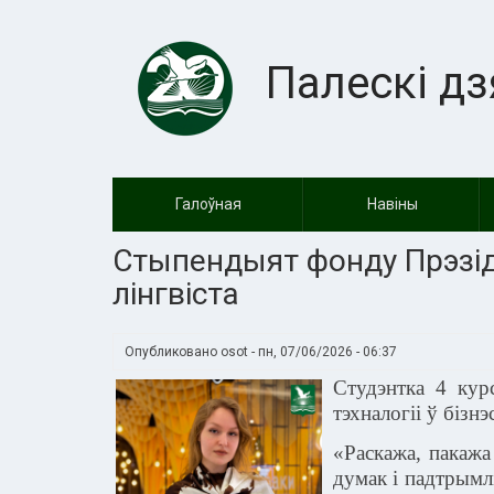
Перейти
к
основному
Палескі дз
содержанию
Галоўная
Навiны
Стыпендыят фонду Прэзідэ
лінгвіста
Опубликовано
osot
-
пн, 07/06/2026 - 06:37
Студэнтка 4 кур
тэхналогіі ў бізнэ
«Раскажа, пакажа
думак і падтрымл