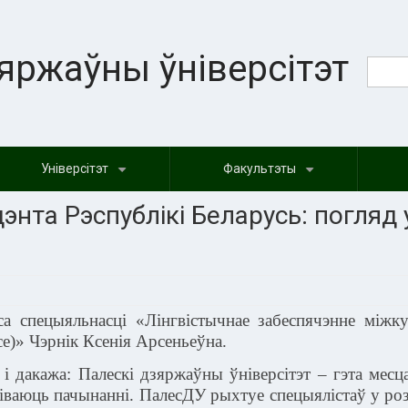
яржаўны ўніверсітэт
Поиск
Пои
Універсітэт
Факультэты
+
+
нта Рэспублікі Беларусь: погляд 
са спецыяльнасці «Лінгвістычнае забеспячэнне між
се)»
Чэрнік Ксенія Арсеньеўна.
 і дакажа: Палескі дзяржаўны ўніверсітэт – гэта месц
іваюць пачынанні. ПалесДУ рыхтуе спецыялістаў у розн