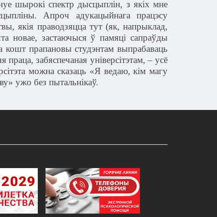
нуе шырокі спектр дысцыплін, з якіх мне
цыпліны. Апроч адукацыйнага працэсу
, якія праводзяцца тут (як, напрыклад,
та новае, застаючыся ў памяці сапраўды
 за кошт прапановы студэнтам выпрабаваць
я праца, забяспечаная універсітэтам, – усё
ерсітэта можна сказаць «Я ведаю, кім магу
ву» ужо без пытальнікаў.