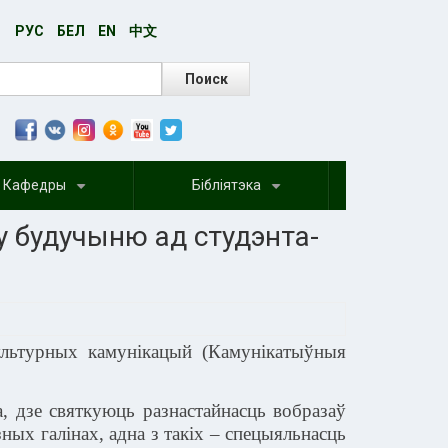
РУС
БЕЛ
EN
中文
ск
Кафедры
Бібліятэка
+
+
у будучыню ад студэнта-
культурных камунікацый (Камунікатыўныя
а, дзе святкуюць разнастайнасць вобразаў
ых галінах, адна з такіх – спецыяльнасць