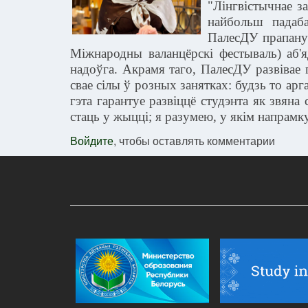
"Лінгвістычнае з
найбольш
падаб
ПалесДУ прапану
Міжнародны валанцёрскі фестываль) аб'
надоўга. Акрамя таго, ПалесДУ развівае 
свае сілы ў розных занятках: будзь то арг
гэта гарантуе развіццё студэнта як звяна
стаць у жыцці; я разумею, у якім напрамк
Войдите
, чтобы оставлять комментарии