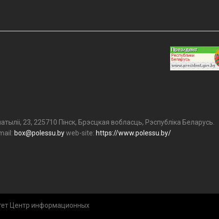
атыліі, 23, 225710 Пінск, Брэсцкая вобласць, Рэспубліка Беларусь.
mail:
box@
polessu.by
web-site:
https://www.polessu.by/
итет Центр информационных